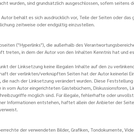
acht wurden, sind grundsätzlich ausgeschlossen, sofern seitens d
er Autor behält es sich ausdrücklich vor, Teile der Seiten oder
lichung zeitweise oder endgültig einzustellen.
bseiten ("Hyperlinks"), die außerhalb des Verantwortungsbereiche
raft treten, in dem der Autor von den Inhalten Kenntnis hat und 
unkt der Linksetzung keine illegalen Inhalte auf den zu verlinken
aft der verlinkten/verknüpften Seiten hat der Autor keinerlei Einf
n, die nach der Linksetzung verändert wurden. Diese Feststellung
in vom Autor eingerichteten Gästebüchern, Diskussionsforen, Link
eibzugriffe möglich sind. Für illegale, fehlerhafte oder unvolls
r Informationen entstehen, haftet allein der Anbieter der Seite,
verweist.
rheberrechte der verwendeten Bilder, Grafiken, Tondokumente, Vi