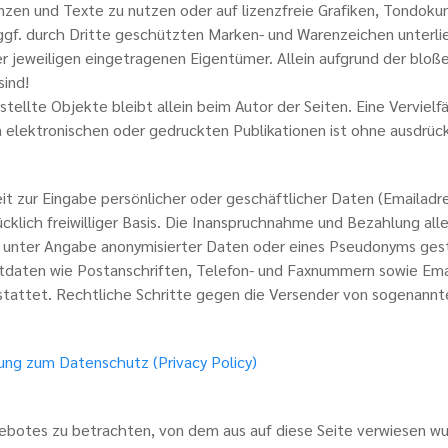
enzen und Texte zu nutzen oder auf lizenzfreie Grafiken, Tondo
ggf. durch Dritte geschützten Marken- und Warenzeichen unterl
 jeweiligen eingetragenen Eigentümer. Allein aufgrund der bloßen
sind!
stellte Objekte bleibt allein beim Autor der Seiten. Eine Verviel
lektronischen oder gedruckten Publikationen ist ohne ausdrück
t zur Eingabe persönlicher oder geschäftlicher Daten (Emailadre
cklich freiwilliger Basis. Die Inanspruchnahme und Bezahlung all
 unter Angabe anonymisierter Daten oder eines Pseudonyms ge
tdaten wie Postanschriften, Telefon- und Faxnummern sowie Emai
estattet. Rechtliche Schritte gegen die Versender von sogenann
rung zum Datenschutz (Privacy Policy)
gebotes zu betrachten, von dem aus auf diese Seite verwiesen wu