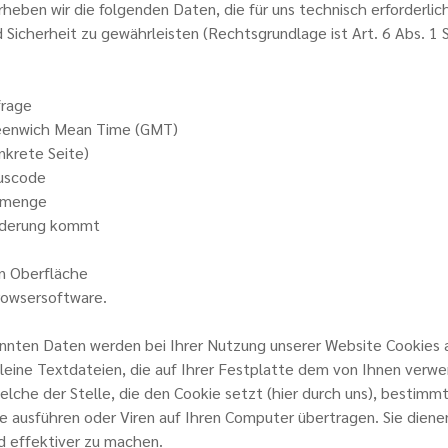
eben wir die folgenden Daten, die für uns technisch erforderlic
 Sicherheit zu gewährleisten (Rechtsgrundlage ist Art. 6 Abs. 1 S.
rage
eenwich Mean Time (GMT)
krete Seite)
uscode
nmenge
rderung kommt
 Oberfläche
owsersoftware.
annten Daten werden bei Ihrer Nutzung unserer Website Cookies 
kleine Textdateien, die auf Ihrer Festplatte dem von Ihnen ver
lche der Stelle, die den Cookie setzt (hier durch uns), bestimmt
 ausführen oder Viren auf Ihren Computer übertragen. Sie diene
d effektiver zu machen.