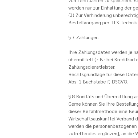
von zehn Jahren zu speichern. Al
werden nur zur Einhaltung der g
(3) Zur Verhinderung unberechtig
Bestellvorgang per TLS-Technik 
§ 7 Zahlungen
Ihre Zahlungsdaten werden je n
übermittelt (z.B : bei Kreditkar
Zahlungsdienstleister.
Rechtsgrundlage für diese Daten
Abs. 1 Buchstabe f) DSGVO.
§ 8 Bonitäts und Übermittlung a
Gerne können Sie Ihre Bestellun
dieser Bezahlmethode eine Beurt
Wirtschaftsauskunftei Verband d
werden die personenbezogenen D
zutreffendes ergänzen], an die 