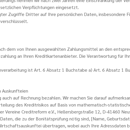
lerdings nehmen wir nach zwei Jahren eine Einschränkung der Vera
esetzlichen Verpflichtungen eingesetzt.
ter Zugriffe Dritter auf Ihre persönlichen Daten, insbesondere F
verschlüsselt.
ach dem von Ihnen ausgewählten Zahlungsmittel an den entspre
tezahlung an Ihren Kreditkartenanbieter. Die Verantwortung für I
verarbeitung ist Art. 6 Absatz 1 Buchstabe a) Art. 6 Absatz 1 B
n Auskunfteien
g auch auf Rechnung bezahlen. Wir machen Sie darauf aufmerksam
eilung des Kreditrisikos auf Basis von mathematisch-statistisch
er Vereine Creditreform e.V., Hellersbergstraße 12, D-41460 Neu
aten, die zu der Bonitätsprüfung nötig sind, [Name, Geburtsdat
Wirtschaftsauskunftei übertragen, wobei auch Ihre Adressdaten b